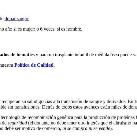
ede
donar sangre
.
 año si es mujer; o 6 veces, si es hombre.
ados de hematíes
y para un trasplante infantil de médula ósea puede v
nuestra
Política de Calidad
.
 recuperan su salud gracias a la transfusión de sangre y derivados. En l
osible sin transfusiones. Detrás de todos estos avances están miles de d
la tecnología de recombinación genética para la producción de proteínas
os de
seguridad
(el donante no debe tener otro interés que el altruismo pa
e no debe ser motivo de comercio,
ni se compra ni se vende
).