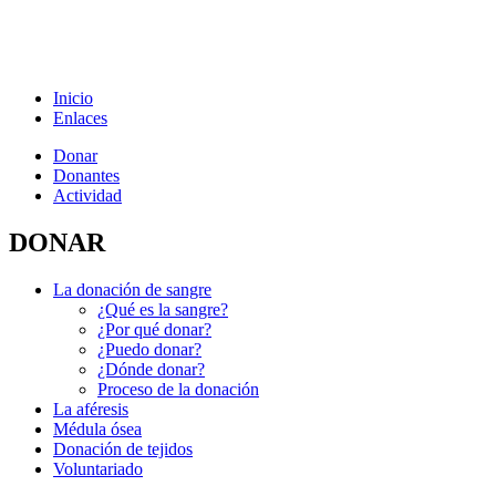
Inicio
Enlaces
Donar
Donantes
Actividad
DONAR
La donación de sangre
¿Qué es la sangre?
¿Por qué donar?
¿Puedo donar?
¿Dónde donar?
Proceso de la donación
La aféresis
Médula ósea
Donación de tejidos
Voluntariado