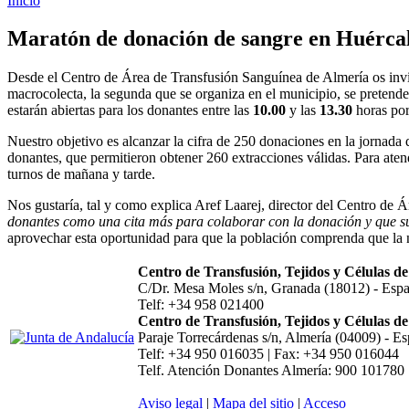
Inicio
Maratón de donación de sangre en Huérca
Desde el Centro de Área de Transfusión Sanguínea de Almería os in
macrocolecta, la segunda que se organiza en el municipio, se pretende 
estarán abiertas para los donantes entre las
10.00
y las
13.30
horas por
Nuestro objetivo es alcanzar la cifra de 250 donaciones en la jornad
donantes, que permitieron obtener 260 extracciones válidas. Para aten
turnos de mañana y tarde.
Nos gustaría, tal y como explica Aref Laarej, director del Centro de
donantes como una cita más para colaborar con la donación y que su p
aprovechar esta oportunidad para que la población comprenda que la n
Centro de Transfusión, Tejidos y Células 
C/Dr. Mesa Moles s/n, Granada (18012) - Esp
Telf: +34 958 021400
Centro de Transfusión, Tejidos y Células d
Paraje Torrecárdenas s/n, Almería (04009) - E
Telf: +34 950 016035 | Fax: +34 950 016044
Telf. Atención Donantes Almería: 900 101780
Aviso legal
|
Mapa del sitio
|
Acceso