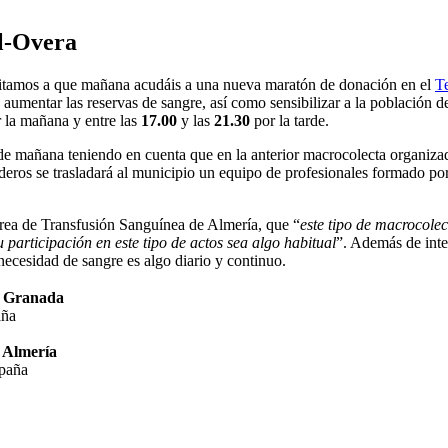
l-Overa
vitamos a que mañana acudáis a una nueva maratón de donación en el
T
aumentar las reservas de sangre, así como sensibilizar a la población de
 la mañana y entre las
17.00
y las
21.30
por la tarde.
a de mañana teniendo en cuenta que en la anterior macrocolecta organiz
deros se trasladará al municipio un equipo de profesionales formado po
 Área de Transfusión Sanguínea de Almería, que “
este tipo de macrocole
articipación en este tipo de actos sea algo habitual
”. Además de inte
ecesidad de sangre es algo diario y continuo.
de Granada
aña
e Almería
spaña